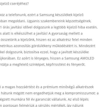
ijelző cseréjéhez?
köz a telefonunk, ezért a Samsung készülékek kijelző
sabban megoldani. Ugyanis szakembereink képzettségének,
1 órás javítási idővel dolgozunk a legtöbb kijelző hiba esetén,
 alatt is elkészülhet a javítás! A gyorsaság mellett a
sszetörik a kijelzőnk, hiszen ez az alkatrész felel minden
iometrikus azonosítás gördülékeny működéséért is. Mindezért
el dolgozunk, biztosítva ezzel, hogy a javított készüléke
 újkorában. Ez azért is lényeges, hiszen a Samsung AMOLED
ntálja a megfelelő színképet, képfrissítést és fényerőt.
li a magas hozzáértést és a prémium minőségű alkatrészek
 a hátunk mögött nem engedhetjük meg a kompromisszumot: a
végzett munkára fél év garanciát vállalunk. Az első lépés
n pontosan felmérjük a sérülés mértékét, így nálunk