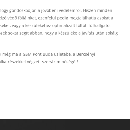
t, hogy gondoskodjon a jövőbeni védelemről. Hiszen minden
jelző védő fóliáinkat, ezenfelül pedig megtalálhatja azokat a
eket, vagy a készülékéhez optimalizált töltőt, fülhallgatót
ozék sokat segít abban, hogy a készüléke a javítás után sokáig
nk még ma a GSM Pont Buda üzletébe, a Bercsényi
alkatrészekkel végzett szerviz minőségét!