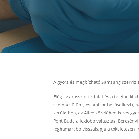
A gyors és megbízható Samsung szerviz a
Elég egy rossz mozdulat és a telefon kije
szembesülünk, és amikor bekövetkezik, az
kerületben, az Allee közelében keres gy
Pont Buda a legjobb választás. Bercsényi 
leghamarabb visszakapja a tökéletesen 