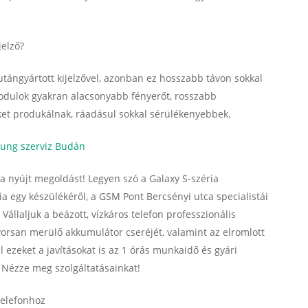
jelző?
tángyártott kijelzővel, azonban ez hosszabb távon sokkal
modulok gyakran alacsonyabb fényerőt, rosszabb
et produkálnak, ráadásul sokkal sérülékenyebbek.
ung szerviz Budán
a nyújt megoldást! Legyen szó a Galaxy S-széria
a egy készülékéről, a GSM Pont Bercsényi utca specialistái
 Vállaljuk a beázott, vízkáros telefon professzionális
 gyorsan merülő akkumulátor cseréjét, valamint az elromlott
l ezeket a javításokat is az 1 órás munkaidő és gyári
. Nézze meg szolgáltatásainkat!
 telefonhoz