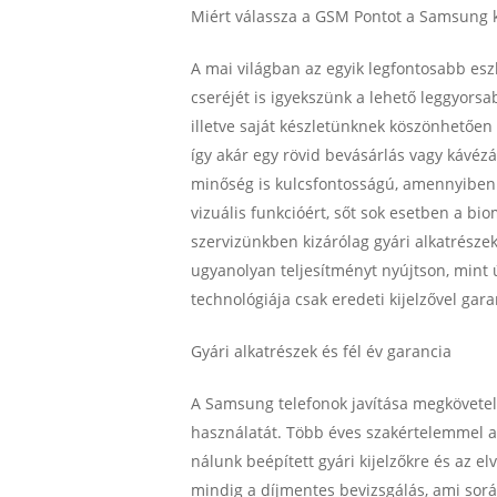
Miért válassza a GSM Pontot a Samsung k
A mai világban az egyik legfontosabb esz
cseréjét is igyekszünk a lehető leggyor
illetve saját készletünknek köszönhetően 
így akár egy rövid bevásárlás vagy kávézás
minőség is kulcsfontosságú, amennyiben ö
vizuális funkcióért, sőt sok esetben a b
szervizünkben kizárólag gyári alkatrészekk
ugyanolyan teljesítményt nyújtson, mint
technológiája csak eredeti kijelzővel gara
Gyári alkatrészek és fél év garancia
A Samsung telefonok javítása megkövete
használatát. Több éves szakértelemmel
nálunk beépített gyári kijelzőkre és az el
mindig a díjmentes bevizsgálás, ami sorá