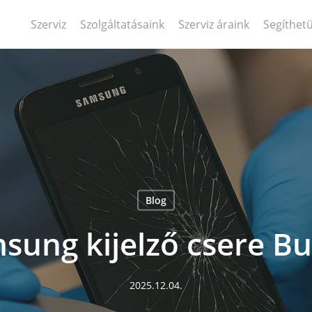
Szerviz
Szolgáltatásaink
Szerviz áraink
Segíthet
Blog
sung kijelző csere B
2025.12.04.