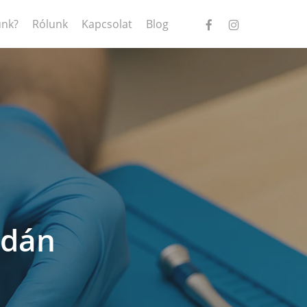
facebook
instagram
ünk?
Rólunk
Kapcsolat
Blog
udán