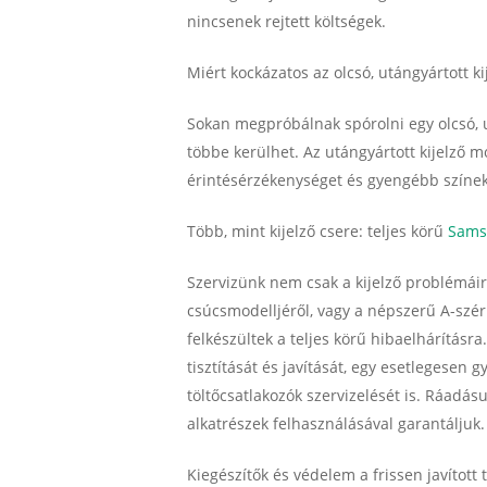
nincsenek rejtett költségek.
Miért kockázatos az olcsó, utángyártott ki
Sokan megpróbálnak spórolni egy olcsó, u
többe kerülhet. Az utángyártott kijelző 
érintésérzékenységet és gyengébb színek
Több, mint kijelző csere: teljes körű
Sams
Szervizünk nem csak a kijelző problémáir
csúcsmodelljéről, vagy a népszerű A-széri
felkészültek a teljes körű hibaelhárításra.
tisztítását és javítását, egy esetlegesen
töltőcsatlakozók szervizelését is. Ráadásu
alkatrészek felhasználásával garantáljuk
Kiegészítők és védelem a frissen javított