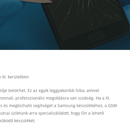
 XI. kerületben
lzője betörhet. Ez az egyik leggyakoribb hiba, amivel
onnali, professzionális megoldásra van szükség. Ha a XI.
ors és megbízható segítséget a Samsung készülékéhez, a GSM
utcai üzletünk arra specializálódott, hogy Ön a lehető
működő készülékét.