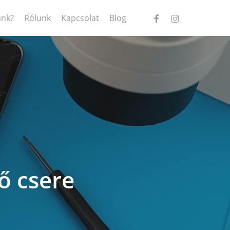
facebook
instagram
ünk?
Rólunk
Kapcsolat
Blog
ő csere