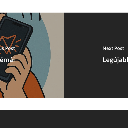
us Post
Next Post
lémái
Legújab