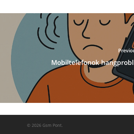
Previo
Mobiltelefonok hangprob
© 2026 Gsm Pont.