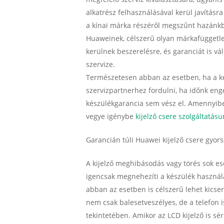
alkatrész felhasználásával kerül javításr
a kínai márka részéről megszűnt hazánkb
Huaweinek, célszerű olyan márkafüggetlen
kerülnek beszerelésre, és garanciát is vá
szervize.
Természetesen abban az esetben, ha a ké
szervizpartnerhez fordulni, ha időnk eng
készülékgarancia sem vész el. Amennyiben
vegye igénybe
kijelző csere szolgáltatásu
Garancián túli Huawei kijelző csere gyor
A kijelző meghibásodás vagy törés sok es
igencsak megnehezíti a készülék használa
abban az esetben is célszerű lehet kicseré
nem csak balesetveszélyes, de a telefon i
tekintetében. Amikor az LCD kijelző is sé