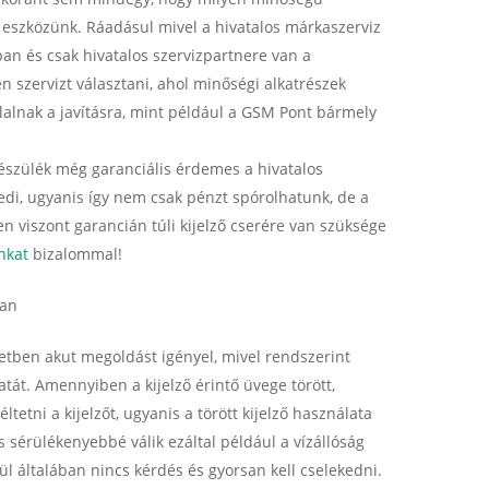
a eszközünk. Ráadásul mivel a hivatalos márkaszerviz
an és csak hivatalos szervizpartnere van a
 szervizt választani, ahol minőségi alkatrészek
llalnak a javításra, mint például a GSM Pont bármely
szülék még garanciális érdemes a hivatalos
edi, ugyanis így nem csak pénzt spórolhatunk, de a
 viszont garancián túli kijelző cserére van szüksége
nkat
bizalommal!
san
etben akut megoldást igényel, mivel rendszerint
tát. Amennyiben a kijelző érintő üvege törött,
ltetni a kijelzőt, ugyanis a törött kijelző használata
s sérülékenyebbé válik ezáltal például a vízállóság
rül általában nincs kérdés és gyorsan kell cselekedni.