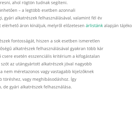
eresni, ahol rögtön tudnak segíteni.
önhetően – a legtöbb esetben azonnali
, gyári alkatrészek felhasználásával, valamint fél év
 elérhető áron kínáljuk, melyről előzetesen
árlistánk
alapján tájéko
észek fontosságát, hiszen a sok esetben ismeretlen
őségű alkatrészek felhasználásával gyakran több kár
ő csere esetén esszenciális kritérium a kifogástalan
szót az utángyártott alkatrészek jóval nagyobb
n a nem méretazonos vagy vastagabb kijelzőknek
b töréshez, vagy meghibásodáshoz. Így
, de gyári alkatrészek felhasználása.