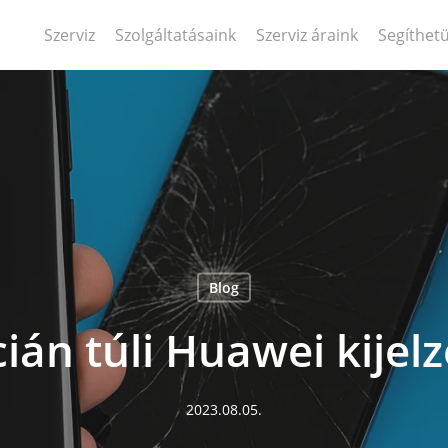
Szerviz
Szolgáltatásaink
Szerviz áraink
Segíthet
Blog
ián túli Huawei kijelz
2023.08.05.