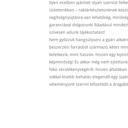
Ilyen esetben ajánlott olyan szervizt felk
Üzleteinkben – raktárkészletünknek kösz
segítségnyújtásra van lehetőség, minőségi
garanciával dolgozunk! Ráadásul mindezt
szívesen adunk tájékoztatást!
Nem győzzük hangsúlyozni a gyári alkatr
beszerzési forrásból származó, kétes min
keletkezik, mint haszon, hiszen egy kijelz
képminőség! És akkor még nem ejtettünk 
fokú sérülékenységéről, hiszen általába
sokkal kisebb behatás elegendő egy újab
véleményünk szerint kifizetődő a drágább