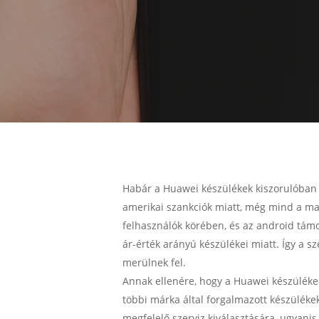
Habár a Huawei készülékek kiszorulóban v
amerikai szankciók miatt, még mind a m
felhasználók körében, és az android támo
ár-érték arányú készülékei miatt. Így a s
merülnek fel.
Annak ellenére, hogy a Huawei készülék
többi márka által forgalmazott készüléke
megfelelő szerviz kiválasztására, ugyan