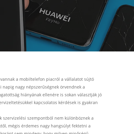
annak a mobiltelefon piacról a vállalatot sújtó
ai napig nagy népszerűségnek örvendnek a
gatottság hiányának ellenére is sokan választják jó
zervizeltetésükkel kapcsolatos kérdések is gyakran
ek szervizelési szempontból nem különböznek a
ktől, mégis érdemes nagy hangsúlyt fektetni a
is koránt sem mindegy, hogy milyen minőségű