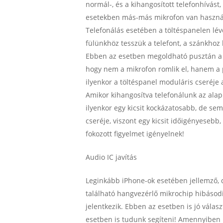
normál-, és a kihangosított telefonhívást
esetekben más-más mikrofon van haszná
Telefonálás esetében a töltéspanelen lév
fülünkhöz tesszük a telefont, a szánkhoz
Ebben az esetben megoldható pusztán a m
hogy nem a mikrofon romlik el, hanem a p
ilyenkor a töltéspanel moduláris cseréje
Amikor kihangosítva telefonálunk az alap
ilyenkor egy kicsit kockázatosabb, de s
cseréje, viszont egy kicsit időigényesebb
fokozott figyelmet igényelnek!
Audio IC javítás
Leginkább iPhone-ok esetében jellemző, 
található hangvezérlő mikrochip hibásodi
jelentkezik. Ebben az esetben is jó válas
esetben is tudunk segíteni! Amennyiben