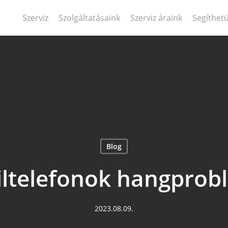
Szerviz
Szolgáltatásaink
Szerviz áraink
Segíthet
Blog
ltelefonok hangprob
2023.08.09.