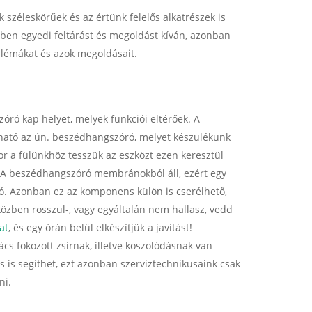
 széleskörűek és az értünk felelős alkatrészek is
ben egyedi feltárást és megoldást kíván, azonban
blémákat és azok megoldásait.
óró kap helyet, melyek funkciói eltérőek. A
lható az ún. beszédhangszóró, melyet készülékünk
or a fülünkhöz tesszük az eszközt ezen keresztül
nk. A beszédhangszóró membránokból áll, ezért egy
zó. Azonban ez az komponens külön is cserélhető,
 közben rosszul-, vagy egyáltalán nem hallasz, vedd
at
, és egy órán belül elkészítjük a javítást!
cs fokozott zsírnak, illetve koszolódásnak van
ás is segíthet, ezt azonban szerviztechnikusaink csak
ni.