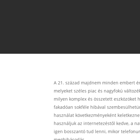
A 21. század majdnem minden embert érin
melyeket széles piac és nagyfokú változ
milyen komplex és összetett eszközöket 
fakadóan sokféle hibával szembesülhetünk
használat következményeként keletkezne
használjuk az internetezéstől kedve, a n
igen bosszantó tud lenni, mikor telefonunk
meghibásodás.