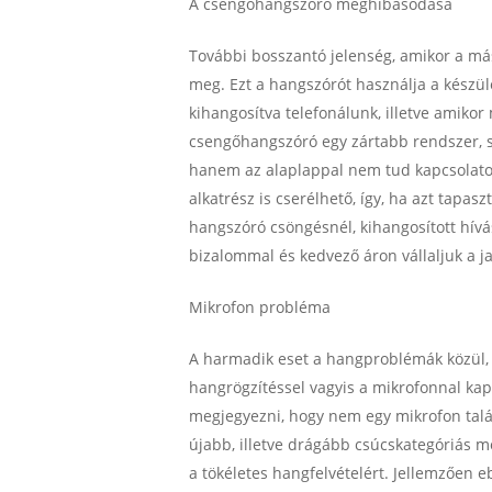
A csengőhangszóró meghibásodása
További bosszantó jelenség, amikor a má
meg. Ezt a hangszórót használja a készü
kihangosítva telefonálunk, illetve amiko
csengőhangszóró egy zártabb rendszer, s
hanem az alaplappal nem tud kapcsolato
alkatrész is cserélhető, így, ha azt tapas
hangszóró csöngésnél, kihangosított hívá
bizalommal és kedvező áron vállaljuk a ja
Mikrofon probléma
A harmadik eset a hangproblémák közül,
hangrögzítéssel vagyis a mikrofonnal kapc
megjegyezni, hogy nem egy mikrofon talá
újabb, illetve drágább csúcskategóriás m
a tökéletes hangfelvételért. Jellemzően 