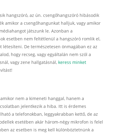
sik hangszóró, az ún. csengőhangszóró hibásodik
lék amikor a csengőhangunkat halljuk, vagy amikor
r médiahangot játszunk le. Azonban a
ok esetben nem feltétlenül a hangszóró romlik el,
t létesíteni. De természetesen önmagában ez az
ztalod, hogy recseg, vagy egyáltalán nem szól a
snál, vagy zene hallgatásnál,
keress minket
vítást!
 amikor nem a kimeneti hanggal, hanem a
solatban jelentkezik a hiba. Itt is érdemes
lható a telefonokban, leggyakrabban kettő, de az
odellek esetében akár három-négy mikrofon is felel
ebben az esetben is meg kell különböztetnünk a