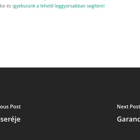
kbe és
igyekszünk a lehető leggyorsabban segíteni!
ious Post
Next Pos
cseréje
Garanc