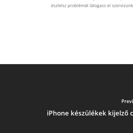
észlelsz problémát látogass el szervizün
Prev
iPhone készülékek kijelző 