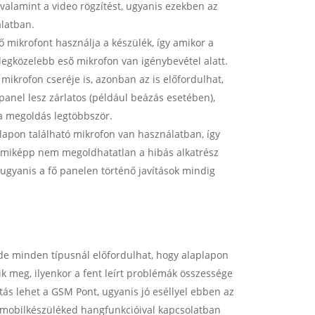
, valamint a video rögzítést, ugyanis ezekben az
latban.
ő mikrofont használja a készülék, így amikor a
 legközelebb eső mikrofon van igénybevétel alatt.
ikrofon cseréje is, azonban az is előfordulhat,
anel lesz zárlatos (például beázás esetében),
 a megoldás legtöbbször.
lapon található mikrofon van használatban, így
emmiképp nem megoldhatatlan a hibás alkatrész
, ugyanis a fő panelen történő javítások mindig
de minden típusnál előfordulhat, hogy alaplapon
k meg, ilyenkor a fent leírt problémák összessége
ztás lehet a GSM Pont, ugyanis jó eséllyel ebben az
 mobilkészüléked hangfunkcióival kapcsolatban