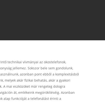
tő technikai vívmányai az okostelefonok,
ékonyság jellemez. Sokszor bele sem gondolunk,
használnunk, azonban pont ebből a komplexitásból
, melyek akár fizikai behatás, akár a gyakori
k. A mai eszközöket már rengeteg dologra
avigáción át, emlékeink megörökítéséig. Azonban
 alap funkcióját a telefonálást érinti a