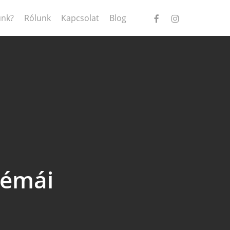
facebook
instagram
ünk?
Rólunk
Kapcsolat
Blog
lémái