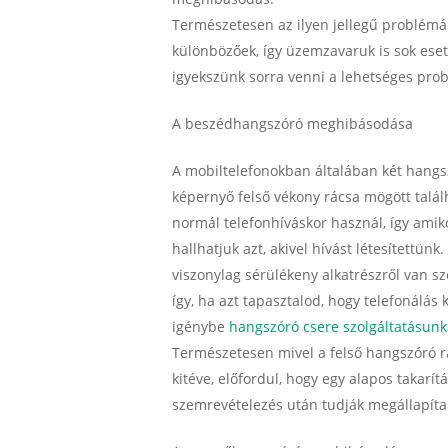
Természetesen az ilyen jellegű problémák
különbözőek, így üzemzavaruk is sok eset
igyekszünk sorra venni a lehetséges pro
A beszédhangszóró meghibásodása
A mobiltelefonokban általában két hangsz
képernyő felső vékony rácsa mögött talá
normál telefonhíváskor használ, így amik
hallhatjuk azt, akivel hívást létesítettü
viszonylag sérülékeny alkatrészről van s
így, ha azt tapasztalod, hogy telefonálás
igénybe
hangszóró csere szolgáltatásunk
Természetesen mivel a felső hangszóró rá
kitéve, előfordul, hogy egy alapos takarít
szemrevételezés után tudják megállapíta