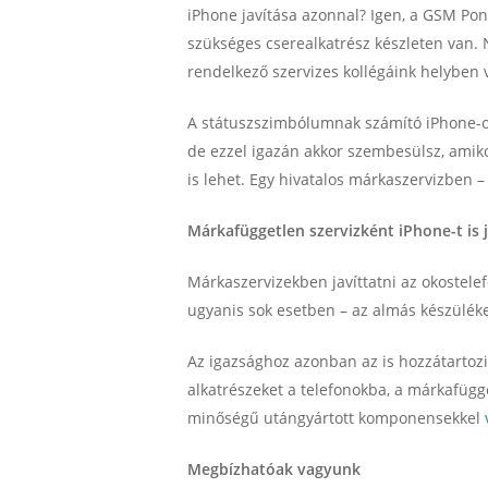
iPhone javítása azonnal? Igen, a GSM Pon
szükséges cserealkatrész készleten van. 
rendelkező szervizes kollégáink helyben
A státuszszimbólumnak számító iPhone-ok
de ezzel igazán akkor szembesülsz, amiko
is lehet. Egy hivatalos márkaszervizben
Márkafüggetlen szervizként iPhone-t is 
Márkaszervizekben javíttatni az okostele
ugyanis sok esetben – az almás készülékek
Az igazsághoz azonban az is hozzátartozik
alkatrészeket a telefonokba, a márkafügg
minőségű utángyártott komponensekkel
Megbízhatóak vagyunk