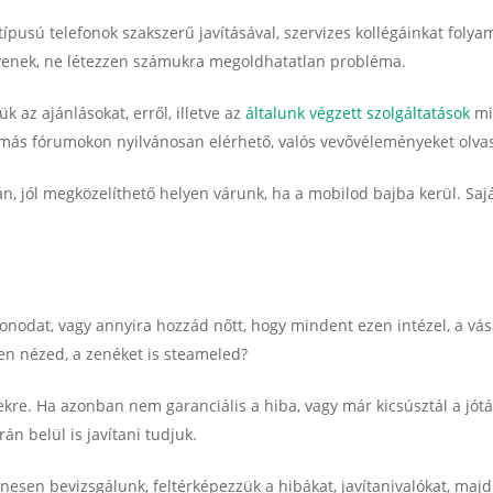
típusú telefonok szakszerű javításával, szervizes kollégáinkat foly
gyenek, ne létezzen számukra megoldhatatlan probléma.
 az ajánlásokat, erről, illetve az
általunk végzett szolgáltatások
min
s fórumokon nyilvánosan elérhető, valós vevővéleményeket olva
, jól megközelíthető helyen várunk, ha a mobilod bajba kerül. Sajá
odat, vagy annyira hozzád nőtt, hogy mindent ezen intézel, a vásárl
zen nézed, a zenéket is steameled?
kre. Ha azonban nem garanciális a hiba, vagy már kicsúsztál a jótá
án belül is javítani tudjuk.
esen bevizsgálunk, feltérképezzük a hibákat, javítanivalókat, majd