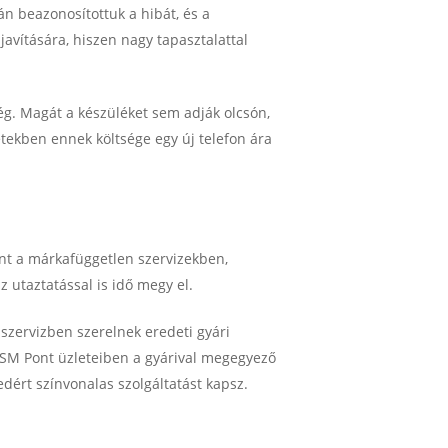
n beazonosítottuk a hibát, és a
avítására, hiszen nagy tapasztalattal
g. Magát a készüléket sem adják olcsón,
tekben ennek költsége egy új telefon ára
int a márkafüggetlen szervizekben,
z utaztatással is idő megy el.
aszervizben szerelnek eredeti gyári
 GSM Pont üzleteiben a gyárival megegyező
edért színvonalas szolgáltatást kapsz.