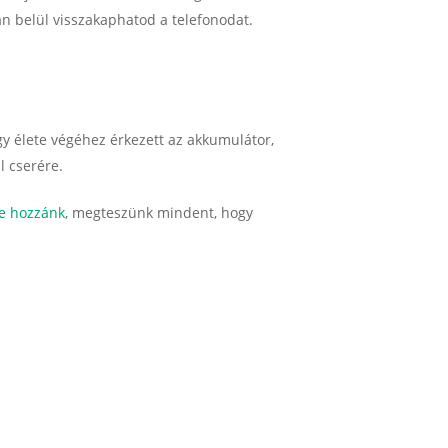
án belül visszakaphatod a telefonodat.
agy élete végéhez érkezett az akkumulátor,
l cserére.
e hozzánk
, megteszünk mindent, hogy