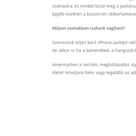
számodra, és minket bízol meg a javítássa
Egyéb esetben a beszerzés időtartamával k
Milyen esetekben tudunk segíteni?
Szervizünk teljes körű iPhone javítást vál
de akkor is, ha a kamerákkal, a hangszóró
Amennyiben a sérülés, meghibásodás ol
életet leheljünk bele, vagy legalább az a