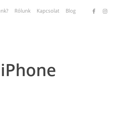
facebook
instagram
ünk?
Rólunk
Kapcsolat
Blog
 iPhone