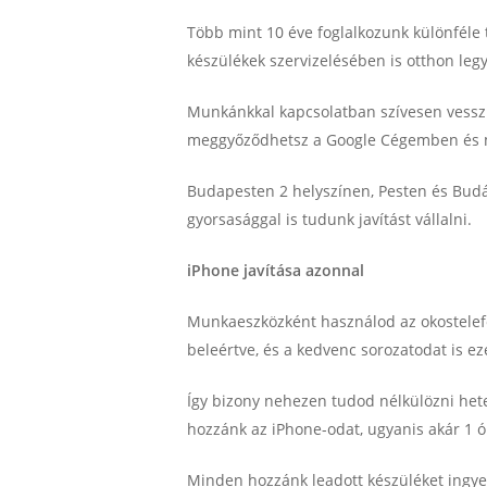
Több mint 10 éve foglalkozunk különféle 
készülékek szervizelésében is otthon le
Munkánkkal kapcsolatban szívesen vesszük
meggyőződhetsz a Google Cégemben és má
Budapesten 2 helyszínen, Pesten és Budán
gyorsasággal is tudunk javítást vállalni.
iPhone javítása azonnal
Munkaeszközként használod az okostelefon
beleértve, és a kedvenc sorozatodat is e
Így bizony nehezen tudod nélkülözni hete
hozzánk az iPhone-odat, ugyanis akár 1 ór
Minden hozzánk leadott készüléket ingyen