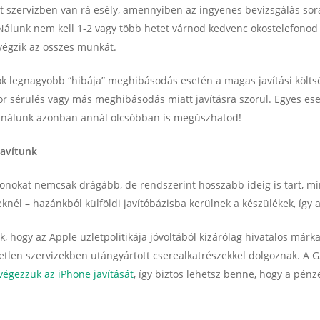
t szervizben van rá esély, amennyiben az ingyenes bevizsgálás sorá
Nálunk nem kell 1-2 vagy több hetet várnod kedvenc okostelefonod j
 végzik az összes munkát.
 legnagyobb “hibája” meghibásodás esetén a magas javítási költsé
r sérülés vagy más meghibásodás miatt javításra szorul. Egyes ese
 – nálunk azonban annál olcsóbban is megúszhatod!
javítunk
fonokat nemcsak drágább, de rendszerint hosszabb ideig is tart, m
nél – hazánkból külföldi javítóbázisba kerülnek a készülékek, így a
, hogy az Apple üzletpolitikája jóvoltából kizárólag hivatalos márk
etlen szervizekben utángyártott cserealkatrészekkel dolgoznak. A
végezzük az iPhone javítását
, így biztos lehetsz benne, hogy a pénz