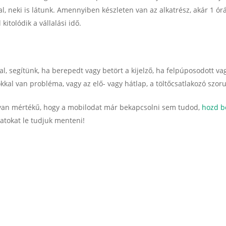
l, neki is látunk. Amennyiben készleten van az alkatrész, akár 1 ór
itolódik a vállalási idő.
lal, segítünk, ha berepedt vagy betört a kijelző, ha felpúposodott v
kkal van probléma, vagy az elő- vagy hátlap, a töltőcsatlakozó szoru
yan mértékű, hogy a mobilodat már bekapcsolni sem tudod,
hozd b
datokat le tudjuk menteni!