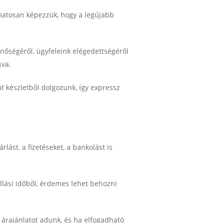
amatosan képezzük, hogy a legújabb
őségéről, ügyfeleink elégedettségéről
sva.
t készletből dolgozunk, így expressz
ást, a fizetéseket, a bankolást is
llási időből, érdemes lehet behozni
 árajánlatot adunk, és ha elfogadható