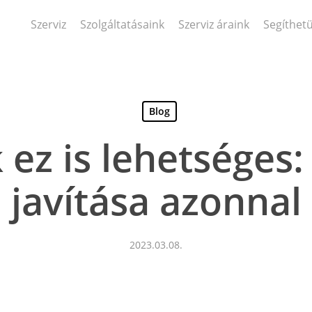
Szerviz
Szolgáltatásaink
Szerviz áraink
Segíthet
Blog
 ez is lehetséges:
javítása azonnal
2023.03.08.