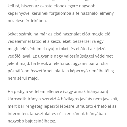
kell rá, hiszen az okostelefonok egyre nagyobb
képernyővel kerülnek forgalomba a felhasználói élmény
növelése érdekében.
Sokat számít, ha már az első használat előtt megfelelő
védelemmel látod el a készüléket, beszerzel rá egy
megfelelő védelmet nyújtó tokot, és ellátod a kijelzőt
védőfóliával. Ez ugyanis nagy valószínűséggel védelmet
jelent majd, ha leesik a telefonod, ugyanis bár a fólia
pókhálósan összetörhet, alatta a képernyő remélhetőleg
nem sérül majd.
Ha pedig a védelem ellenére (vagy annak hiányában)
károsodik, irány a szerviz! A házilagos javítás nem javasolt,
mert bár rengeteg lépésről lépésre útmutató érhető el az
interneten, tapasztalat és célszerszámok hiányában
nagyobb bajt csinálhatsz.