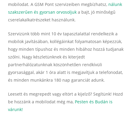
mobilodat. A GSM Pont szervizeiben megbízhatsz,
nálunk
szakszerűen és gyorsan orvosoljuk
a bajt, jó minőségű
cserelakalkatrészeket használunk.
Szervizünk több mint 10 év tapasztalattal rendelkezik a
mobilok javításában, kollégáinkat folyamatosan képezzük,
hogy minden típushoz és minden hibához hozzá tudjanak
szólni. Nagy készletünknek és kiterjedt
partnerhálózatunknak köszönhetően rendkívüli
gyorsasággal, akár 1 óra alatt is megjavítjuk a telefonodat,
és minden munkánkra 180 nap garanciát adunk.
Leesett és megrepedt vagy eltört a kijelző? Segítünk! Hozd
be hozzánk a mobilodat még ma,
Pesten és Budán is
várunk
!