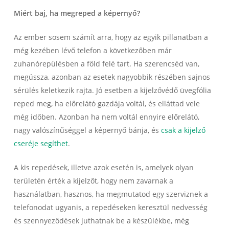
Miért baj, ha megreped a képernyő?
Az ember sosem számít arra, hogy az egyik pillanatban a
még kezében lévő telefon a következőben már
zuhanórepülésben a föld felé tart. Ha szerencséd van,
megússza, azonban az esetek nagyobbik részében sajnos
sérülés keletkezik rajta. Jó esetben a kijelzővédő üvegfólia
reped meg, ha előrelátó gazdája voltál, és elláttad vele
még időben. Azonban ha nem voltál ennyire előrelátó,
nagy valószínűséggel a képernyő bánja, és
csak a kijelző
cseréje segíthet
.
A kis repedések, illetve azok esetén is, amelyek olyan
területén érték a kijelzőt, hogy nem zavarnak a
használatban, hasznos, ha megmutatod egy szerviznek a
telefonodat ugyanis, a repedéseken keresztül nedvesség
és szennyeződések juthatnak be a készülékbe, még