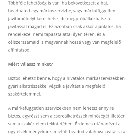
Többféle lehetőség is van, ha bekövetkezett a baj,
beadhatod egy márkaszervizbe, vagy márkafüggetlen
javítóműhelyt kereshetsz, de megpróbálkozhatsz a
javítással magad is. Ez azonban csak akkor ajánlatos, ha
rendelkezel némi tapasztalattal ilyen téren, és a
célszerszámaid is megvannak hozzá vagy van megfelelő
affinitásod.
Miért válassz minket?
Biztos lehetsz benne, hogy a hivatalos márkaszervizekben
gyári alkatrészekkel végzik a javítást a megfelelő
szakértelemmel.
A márkafüggetlen szervizekben nem lehetsz ennyire
biztos, egyrészt sem a cserealkatrészek minőségét illetően,
sem a szakértelem tekintetében. Érdemes utánanézni a
ügyfélvéleményeknek, mielőtt beadod valahova javításra a