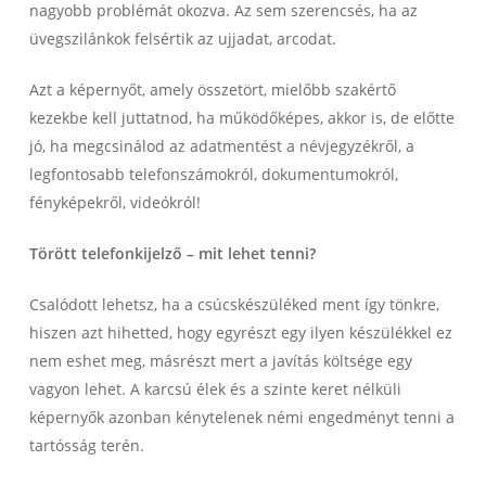
nagyobb problémát okozva. Az sem szerencsés, ha az
üvegszilánkok felsértik az ujjadat, arcodat.
Azt a képernyőt, amely összetört, mielőbb szakértő
kezekbe kell juttatnod, ha működőképes, akkor is, de előtte
jó, ha megcsinálod az adatmentést a névjegyzékről, a
legfontosabb telefonszámokról, dokumentumokról,
fényképekről, videókról!
Törött telefonkijelző – mit lehet tenni?
Csalódott lehetsz, ha a csúcskészüléked ment így tönkre,
hiszen azt hihetted, hogy egyrészt egy ilyen készülékkel ez
nem eshet meg, másrészt mert a javítás költsége egy
vagyon lehet. A karcsú élek és a szinte keret nélküli
képernyők azonban kénytelenek némi engedményt tenni a
tartósság terén.