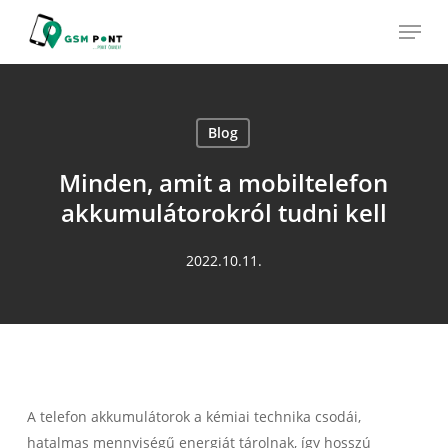
Skip
Menu
to
main
content
Blog
Minden, amit a mobiltelefon
akkumulátorokról tudni kell
2022.10.11.
A telefon akkumulátorok a kémiai technika csodái,
hatalmas mennyiségű energiát tárolnak, így hosszú