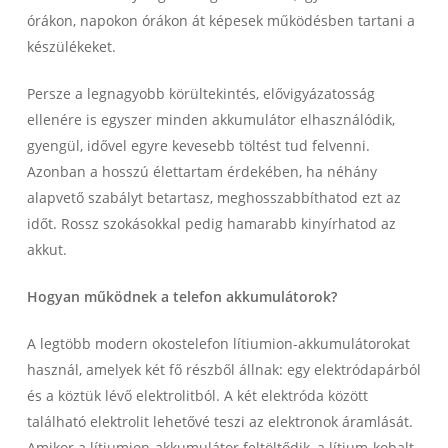
órákon, napokon órákon át képesek működésben tartani a
készülékeket.
Persze a legnagyobb körültekintés, elővigyázatosság
ellenére is egyszer minden akkumulátor elhasználódik,
gyengül, idővel egyre kevesebb töltést tud felvenni.
Azonban a hosszú élettartam érdekében, ha néhány
alapvető szabályt betartasz, meghosszabbíthatod ezt az
időt. Rossz szokásokkal pedig hamarabb kinyírhatod az
akkut.
Hogyan működnek a telefon akkumulátorok?
A legtöbb modern okostelefon lítiumion-akkumulátorokat
használ, amelyek két fő részből állnak: egy elektródapárból
és a köztük lévő elektrolitból. A két elektróda között
található elektrolit lehetővé teszi az elektronok áramlását.
Amikor a lítiumion-akkumulátor feltöltődik, a lítium-kobalt-