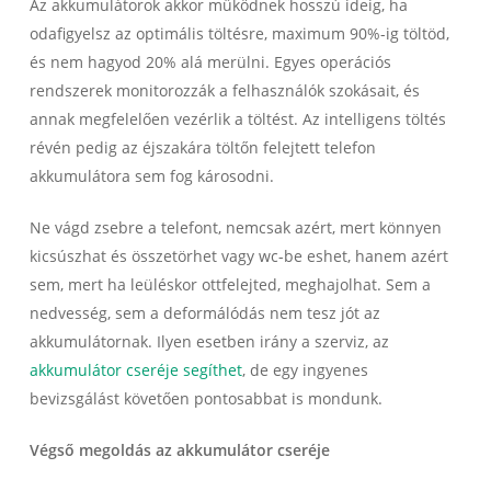
Az akkumulátorok akkor működnek hosszú ideig, ha
odafigyelsz az optimális töltésre, maximum 90%-ig töltöd,
és nem hagyod 20% alá merülni. Egyes operációs
rendszerek monitorozzák a felhasználók szokásait, és
annak megfelelően vezérlik a töltést. Az intelligens töltés
révén pedig az éjszakára töltőn felejtett telefon
akkumulátora sem fog károsodni.
Ne vágd zsebre a telefont, nemcsak azért, mert könnyen
kicsúszhat és összetörhet vagy wc-be eshet, hanem azért
sem, mert ha leüléskor ottfelejted, meghajolhat. Sem a
nedvesség, sem a deformálódás nem tesz jót az
akkumulátornak. Ilyen esetben irány a szerviz, az
akkumulátor cseréje segíthet
, de egy ingyenes
bevizsgálást követően pontosabbat is mondunk.
Végső megoldás az akkumulátor cseréje