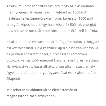
Az akkumulátor kapacitás azt jelzi, hogy az akkumulátor
mennyi energiát képes leadni. Például az 1000 mAh
névleges teljesítményű akku 1 órán keresztül 1000 mAh
energiát képes leadni, így ha a készülék 500 mA energiát
használ, az akkumulátornak körülbelül 2 órát kell kibírnia.
Az akkumulátor élettartama attól függően változik, hogy az
eszköz mit csinál. Ha a készülék kijelzője be van kapcsolva,
és például sorozatot nézel, a processzor keményen
dolgozik, vagyis több energiát használ, mint üres járatban.
Ha kíváncsi vagy, használhatsz olyan alkalmazást, amely
figyeli a telefonod energiafogyasztását és az akkumulátor
állapotát.
Mit tehetsz az akkumulátor élettartamának
meghosszabbítása érdekében?