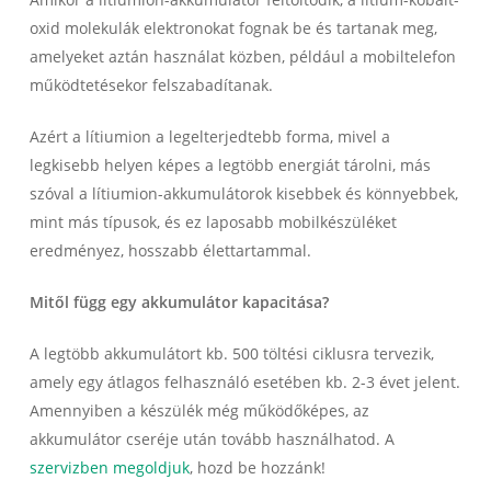
oxid molekulák elektronokat fognak be és tartanak meg,
amelyeket aztán használat közben, például a mobiltelefon
működtetésekor felszabadítanak.
Azért a lítiumion a legelterjedtebb forma, mivel a
legkisebb helyen képes a legtöbb energiát tárolni, más
szóval a lítiumion-akkumulátorok kisebbek és könnyebbek,
mint más típusok, és ez laposabb mobilkészüléket
eredményez, hosszabb élettartammal.
Mitől függ egy akkumulátor kapacitása?
A legtöbb akkumulátort kb. 500 töltési ciklusra tervezik,
amely egy átlagos felhasználó esetében kb. 2-3 évet jelent.
Amennyiben a készülék még működőképes, az
akkumulátor cseréje után tovább használhatod. A
szervizben megoldjuk
, hozd be hozzánk!