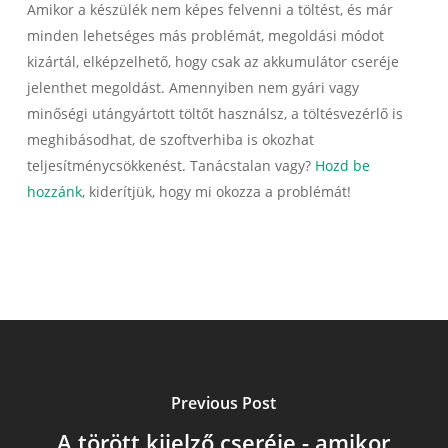
Amikor a készülék nem képes felvenni a töltést, és már
minden lehetséges más problémát, megoldási módot
kizártál, elképzelhető, hogy csak az akkumulátor cseréje
jelenthet megoldást. Amennyiben nem gyári vagy
minőségi utángyártott töltőt használsz, a töltésvezérlő is
meghibásodhat, de szoftverhiba is okozhat
teljesítménycsökkenést. Tanácstalan vagy?
Hozd be
hozzánk
, kiderítjük, hogy mi okozza a problémát!
Previous Post
A törött kijelző cseréje - amikor